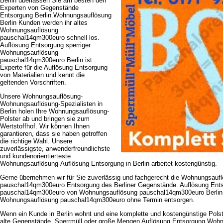
Berlin überlassen Sie am besten den
Experten von Gegenstände
Entsorgung Berlin.Wohnungsauflösung
Berlin Kunden werden ihr altes
Wohnungsauflösung
pauschal14qm300euro schnell los.
Auflösung Entsorgung sperriger
Wohnungsauflösung
pauschal14qm300euro Berlin ist
Experte für die Auflösung Entsorgung
von Materialien und kennt die
geltenden Vorschriften.
Unsere Wohnungsauflösung-
Wohnungsauflösung-Spezialisten in
Berlin holen Ihre Wohnungsauflösung-
Polster ab und bringen sie zum
Wertstoffhof. Wir können Ihnen
garantieren, dass sie haben getroffen
die richtige Wahl. Unsere
zuverlässigste, anwenderfreundlichste
und kundenorientierteste
Wohnungsauflösung-Auflösung Entsorgung in Berlin arbeitet kostengünstig.
Gerne übernehmen wir für Sie zuverlässig und fachgerecht die Wohnungsauf
pauschal14qm300euro Entsorgung des Berliner Gegenstände. Auflösung En
pauschal14qm300euro von Wohnungsauflösung pauschal14qm300euro Berlin 
Wohnungsauflösung pauschal14qm300euro ohne Termin entsorgen.
Wenn ein Kunde in Berlin wohnt und eine komplette und kostengünstige Pols
alte Gegenstände, Sperrmüll oder große Mengen Auflösung Entsorgung Woh