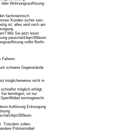
7 über Wohnungsauflösung-
den fachmännisch
können Kunden sicher sein,
ig ist, alles wird noch am
tsorgung
n? Wie Sie jetzt lesen
lösung pauschal14qm300euro
gsauflösung sollte Berlin
s Fahrers.
h, um schwere Gegenstände
st möglicherweise nicht in
chnellst möglich erfolgt.
Sie benötigen, ist nur
e SperrMöbel termingerecht
0euro Auflösung Entsorgung
lösung
uschal14qm300euro
t. Trotzdem sollen
andere Polstermöbel