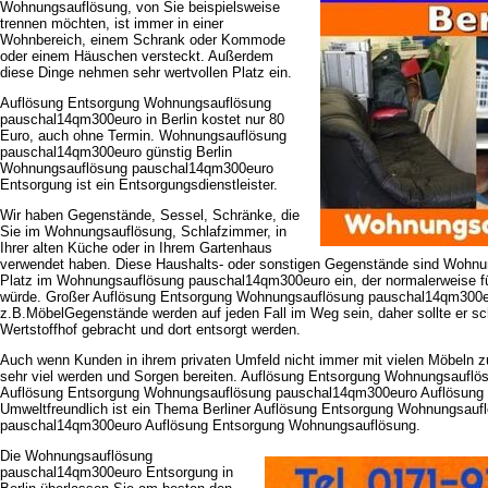
Wohnungsauflösung, von Sie beispielsweise
trennen möchten, ist immer in einer
Wohnbereich, einem Schrank oder Kommode
oder einem Häuschen versteckt. Außerdem
diese Dinge nehmen sehr wertvollen Platz ein.
Auflösung Entsorgung Wohnungsauflösung
pauschal14qm300euro in Berlin kostet nur 80
Euro, auch ohne Termin. Wohnungsauflösung
pauschal14qm300euro günstig Berlin
Wohnungsauflösung pauschal14qm300euro
Entsorgung ist ein Entsorgungsdienstleister.
Wir haben Gegenstände, Sessel, Schränke, die
Sie im Wohnungsauflösung, Schlafzimmer, in
Ihrer alten Küche oder in Ihrem Gartenhaus
verwendet haben. Diese Haushalts- oder sonstigen Gegenstände sind Wohn
Platz im Wohnungsauflösung pauschal14qm300euro ein, der normalerweise f
würde. Großer Auflösung Entsorgung Wohnungsauflösung pauschal14qm300e
z.B.MöbelGegenstände werden auf jeden Fall im Weg sein, daher sollte er s
Wertstoffhof gebracht und dort entsorgt werden.
Auch wenn Kunden in ihrem privaten Umfeld nicht immer mit vielen Möbeln z
sehr viel werden und Sorgen bereiten. Auflösung Entsorgung Wohnungsaufl
Auflösung Entsorgung Wohnungsauflösung pauschal14qm300euro Auflösung
Umweltfreundlich ist ein Thema Berliner Auflösung Entsorgung Wohnungsauf
pauschal14qm300euro Auflösung Entsorgung Wohnungsauflösung.
Die Wohnungsauflösung
pauschal14qm300euro Entsorgung in