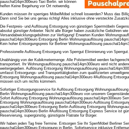
pauschal14qm300euro Taxi Berlin. wir können
helfen Keine Begehung vor Ort notwendig.
Kunden müssen ihr sperriges MöbelMöbel schnell loswerden? Muss das Billig
Dann sind Sie bei uns genau richtig! Alles inklusive ohne versteckte Zusatzk
Die Festpreis- und Auflösung Entsorgung von günstigen Sperrmöbeln Gegenstä
absolut günstiger Anbieter. Nicht alle Bürger haben zusätzliche Gebühren wie
Versandabwicklungsgebühren zur Verfügung! Erwarten Kunden Wohnungsauf
pauschal14qm300euro Entsorgung Berlin Wohnungsauflösung pauschal14qm3
Kein hoher Entsorgungspreis für Berliner Wohnungsauflösung pauschal14qm
Professionelle Auflösung Entsorgung von Sperrgut Eliminierung von Sperrgut.
Unabhängig von der Kubikmetermenge. Alle Polstermöbel werden fachgerech
transportiert. Ihr Wohnungsauflösung pauschal14qm300euro wird nicht anderw
weitergegeben. Auflösung Entsorgung Wohnungsauflösung pauschal14qm300e
umfasst Entsorgungs- und Transporttätigkeiten zum qualifizierten umweltger
Entsorgung Wohnungsauflösung pauschal14qm300euro #Auflösung Entsorgung
müssen sich um nichts kümmern.
Sofortiger Entsorgungsservice für Auflösung Entsorgung Wohnungsauflösun
Berlin Wohnungsauflösung pauschal14qm300euro von unserem Gegenständeer
Sofort Auflösung Entsorgung Wohnungsauflösung pauschal14qm300euro Serv
Entsorgung Wohnungsauflösung pauschal14qm300euro Auflösung Entsorgun
pauschal14qm300euro Entsorgung Berlin Auflösung Entsorgung Wohnungsau
pauschal14qm300euro Berlin #Auflösung Entsorgung Express Service ist güns
Reservierung, supergünstig, günstigste Flatrate für Bürger.
Wir haben jeden Tag freie Termine. Entsorgen Sie Ihr SperrMöbel Berliner S
pauschal14qm300euro Entsorgung in Berlin. Sofortservice inklusive Entfernun