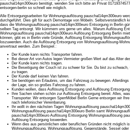
pauschal14qm300euro benötigt, wenden Sie sich bitte an Privat 0171937457
entsorgen-berlin so schnell wie möglich.
Alle Entsorgungsarbeiten für Wohnungsauflösung pauschal14qm300euro wer
durchgeführt. Dies gilt für auch Demontage von Möbeln. Selbstverständlich 
dass die Wohnungsauflösung pauschal14qm300euro Entsorgung in Berlin günst
selben Tag entsorgt. Wir kümmern uns gerne um alles. Warum Auflösung En
Wohnungsauflösung pauschal14qm300euro Auflösung Entsorgung Berlin miete
können, gibt es in Berlin viele Gründe, Auflösung Entsorgung Wohnungsauf
loszuwerden. Auch die Auflösung Entsorgung von Wohnungsauflösung-Wohnun
anvertraut werden. Zum Beispiel.:
Der Kunde kann nichts Transporter fahren.
Bei dieser Art von Autos legen Vermieter großen Wert auf das Alter de
Der Kunde kann nichts tragen.
Die Beseitigung der Couch ist zu schwer für Sie. Du bist zu schwac
zu tragen.
Der Kunde darf keinen Van fahren.
Sie benötigen ein Erlaubnis, um das Fahrzeug zu bewegen. Allerdings i
der Lage, ein so großes Fahrzeug zu fahren.
Kunden wollen, dass Auflösung Entsorgung und Auflösung Entsorgung s
Ihre Sachen stehen schön zur Auflösung Entsorgung bereit. Alles, was 
Transporter. Wir entsorgen SperrMöbel Berlin Gerne entsorgen wir Ihr
nach telefonischer Vereinbarung.
Ihr wollt in den nächsten Tagen Wohnungsauflösung pauschal14qm30
Wohnungsauflösung pauschal14qm300euro Berlin samt Wohnungsauf
pauschal14qm300euro Auflösung Entsorgung Wohnungsauflösung pa
Auflösung Entsorgung loswerden.
Wenn dies aus persönlichen oder beruflichen Gründen nicht möglich is
Wohnungsauflösung, Wohnungsauflösung, Gegenstände, Sessel oder 