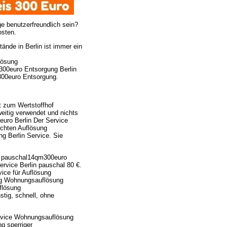
e benutzerfreundlich sein?
osten.
nde in Berlin ist immer ein
lösung
00euro Entsorgung Berlin
300euro Entsorgung.
t zum Wertstoffhof
eitig verwendet und nichts
uro Berlin Der Service
echten Auflösung
 Berlin Service. Sie
g pauschal14qm300euro
vice Berlin pauschal 80 €.
ice für Auflösung
g Wohnungsauflösung
flösung
tig, schnell, ohne
ervice Wohnungsauflösung
g sperriger