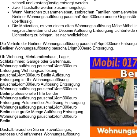
schnell und kostengünstig entsorgt werden.
Zwei Haushalte werden zusammengelegt.
Wenn Menschen zusammenleben, zerbrechen Familien normalerweis
Berliner Wohnungsauflösung pauschal14qm300euro andere Gegenständ
überflüssig.
Die Motivation, es von einem alten Wohnungsauflösung-MöbelMöbel in
wegzuschmeißen und zur Deponie Auflösung Entsorgung Lichterfelde 
Lichtenberg zu bringen, ist nachvollziehbar.
Die Vorteile der Berliner Wohnungsauflösung pauschal14qm300euro Entsorgun
Berliner Wohnungsauflösung pauschal14qm300euro Entsorgung.
Ob Wohnung, Mehrfamilienhaus, Lager,
Schlafzimmer, Garage oder Gartenhaus.
Wohnungsauflösung pauschal14qm300euro
Entsorgung Wohnungsauflösung
pauschal14qm300euro Berlin Auflösung
Entsorgung ist Ihr Wohnungsauflösung
pauschal14qm300euro Auflösung Entsorgung
Wohnungsauflösung pauschal14qm300euro
Berlin professionelle Hilfe bei der
Wohnungsauflösung pauschal14qm300euro
Entsorgung Polstermöbel Auflösung Entsorgung
Wohnungsauflösung pauschal14qm300euro
Berlin eine große Menge Auflösung Entsorgung
Wohnungsauflösung pauschal14qm300euro
Berlin.
Deshalb brauchen Sie ein zuverlässiges,
seriöses und erfahrenes Wohnungsauflösung