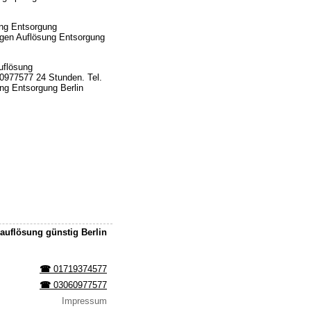
ng Entsorgung
gen Auflösung Entsorgung
uflösung
60977577 24 Stunden. Tel.
ng Entsorgung Berlin
uflösung günstig Berlin
☎︎
01719374577
☎︎
03060977577
Impressum