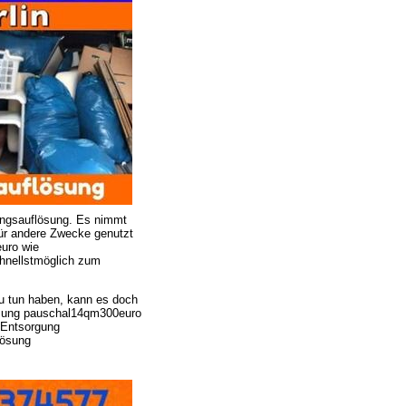
ungsauflösung. Es nimmt
ür andere Zwecke genutzt
uro wie
chnellstmöglich zum
u tun haben, kann es doch
ösung pauschal14qm300euro
 Entsorgung
lösung